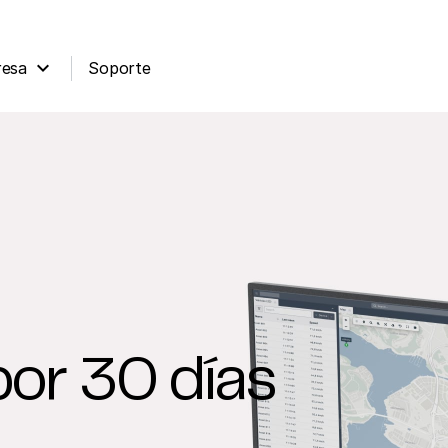
expand_more
esa
Soporte
por 30 días