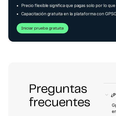
Precio flexible significa que pagas solo por lo que 
Capacitación gratuita en la plataforma con GPS
Iniciar prueba gratuita
Preguntas
expand_less
¿P
frecuentes
Gp
em